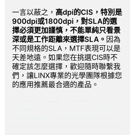
一言以蔽之，
高dpi的CIS，特別是
900dpi或1800dpi，對SLA的選
擇必須更加謹慎，不能單純只看景
深或是工作距離來選擇SLA。
因為
不同規格的SLA，MTF表現可以是
天差地遠。如果您在挑選CIS時不
確定該怎麼選擇，歡迎隨時
聯繫我
們
，讓LINX專業的光學團隊根據您
的應用推薦最合適的產品。
CIS,AOI,自動光學檢測,machine vision,機器視覺,光學檢測,瑕疵檢
測,2D相機,2D camera,AxCIS,DALSA CIS,Teledyne DALSA,DALSA
AxCIS,SLA,陣列排列,SELFOC透鏡,線掃描,線掃,DALSA 線掃 相
機,DALSA線掃相機,DALSA 線掃相機,DALSA line scan,DALSA線掃
描,DALSA 線掃描,線掃描 模組,線掃描模組,線型光源,線形光源,線形光,