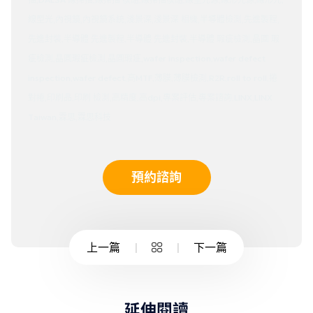
線型光,內視鏡,內視鏡系統,淺景深,淺景深 相機,半導體檢測,先進製程,
先進封裝,半導體 先進製程,半導體 先進封裝,半導體 瑕疵檢測,晶圓 瑕
疵檢測,晶圓瑕疵檢測,晶圓瑕疵,wafer inspection,wafer defect
inspection,wafer defect,高MTF,薄膜,薄膜檢測,R2R,roll to roll,捲
對捲,印刷品,印刷 檢測,高精度,高dpi,專案評估,專案諮詢,LINX,LINX
Taiwan,霖思,霖思科技
預約諮詢
上一篇
下一篇
延伸閱讀