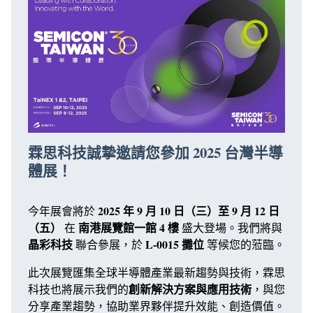
霖思科技誠摯邀請您參加 2025 台灣半導
體展！
2025 年 9 月 10 日（三）至 9 月 12 日
今年展會將於
（五）
南港展覽館一館 4 樓
在
盛大登場。我們將與
晶彩科技
L-0015 攤位
聯合參展，於
等候您的蒞臨。
此次展覽匯集全球半導體產業最新趨勢與技術，霖思
創新解決方案與應用技術
科技也將展示我們的
，
與您
分享產業趨勢，
協助業界夥伴提升效能、創造價值。