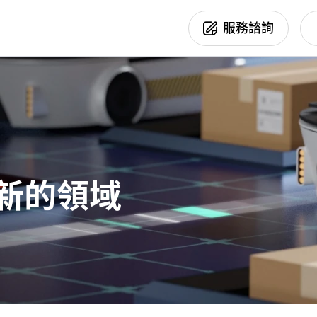
Products
服務諮詢
新聞活動
產品專區
行業應用
你正在尋找協助嗎？
產品訊息
AOI
半導體
活動訊息
3D Sensor
印刷電路板
其他訊息
Optical Module
電子製造業
Smart Camera
平板顯示
新的領域
汽機車製造及周
精密加工業
能源產業
食品製造與加工
生醫製藥
其他產業應用