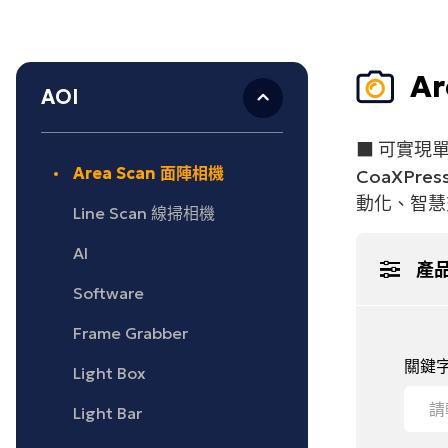
Support
A
AOI
知識中心
專業
■ 可實現單
技術專欄
技術
Area Scan 面陣相機
CoaXP
資料下載
預約
動化、智慧
Line Scan 線掃相機
常見問題
租借
AI
申請
產
Software
Frame Grabber
關鍵
Light Box
Light Bar