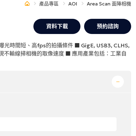
產品專區
AOI
Area Scan 面陣相機
Others
資料下載
預約諮詢
網站地圖
短、高fps的拍攝條件 ■ GigE, USB3, CLHS,
網站地圖
以實現不輸線掃相機的取像速度 ■ 應用產業包括：工業自
使用條款
隱私政策