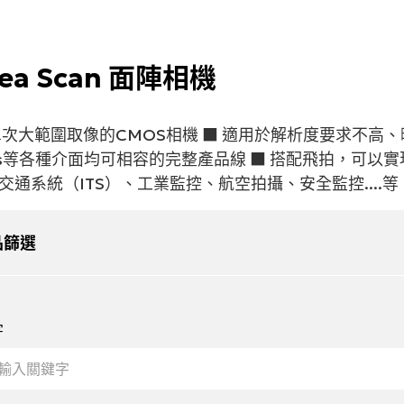
Member
rea Scan 面陣相機
服務
加入我們
會員專區
次大範圍取像的CMOS相機 ■ 適用於解析度要求不高、曝光時間
支援
企業文化
會員註冊
ress等各種介面均可相容的完整產品線 ■ 搭配飛拍，可
諮詢
職涯發展
會員登入
交通系統（ITS）、工業監控、航空拍攝、安全監控....等
免費測試機
環境福利
資料修改
示範教學
招募流程
忘記密碼
品篩選
字