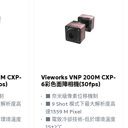
詳細資訊
加入詢問
詳細資訊
4M CXP-
Vieworks VNP 200M CXP-
s)
6彩色面陣相機(30fps)
制
■ 奈米級像素位移機制
■ 9 Shot 模式下最大解析度高
達1359 M Pixel
■ 電致冷卻技術-低於環境溫度
15±2℃