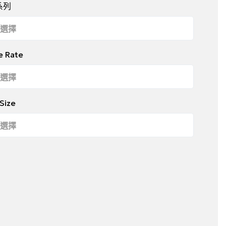
系列
e Rate
 Size