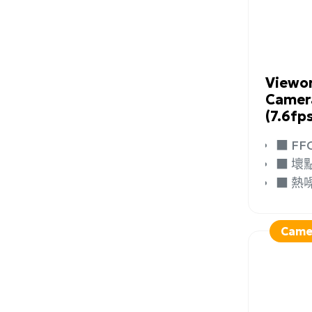
加入
Viewo
Came
(7.6fp
■ 
■ 
■ 
Came