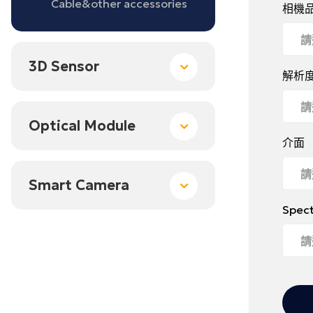
Cable&other accessories
相機
3D Sensor
解析
Optical Module
介面
Smart Camera
Spec