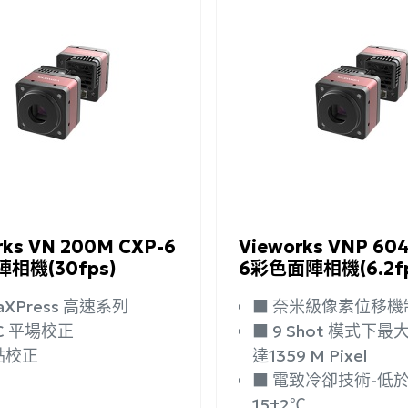
詢問
詳細資訊
加入詢問
rks VN 200M CXP-6
Vieworks VNP 60
相機(30fps)
6彩色面陣相機(6.2fp
CoaXPress 高速系列
■ 奈米級像素位移機
FFC 平場校正
■ 9 Shot 模式下最大解析度高
壞點校正
達1359 M Pixel
■ 電致冷卻技術-低於環境溫度
15±2℃