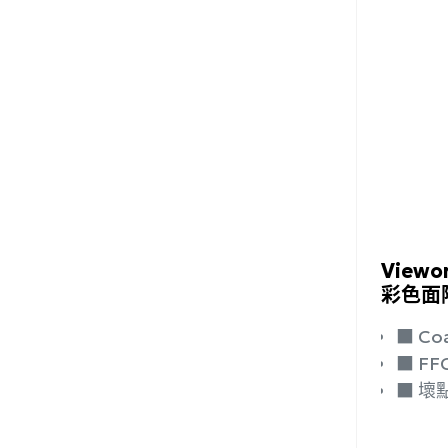
加入
Viewo
彩色面陣
■ 
■ 
■ 