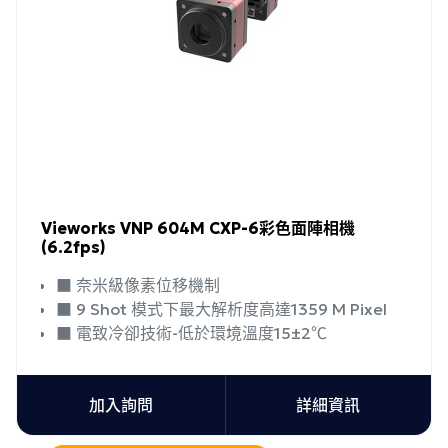
Vieworks VNP 604M CXP-6彩色面陣相機
(6.2fps)
■ 奈米級像素位移機制
■ 9 Shot 模式下最大解析度高達1359 M Pixel
■ 電致冷卻技術-低於環境溫度15±2℃
加入詢問
詳細資訊