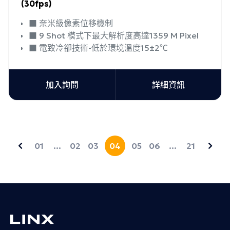
(30fps)
■ 奈米級像素位移機制
■ 9 Shot 模式下最大解析度高達1359 M Pixel
■ 電致冷卻技術-低於環境溫度15±2℃
加入詢問
詳細資訊
01
…
02
03
04
05
06
…
21