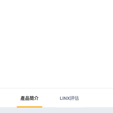
Member
服務
加入我們
會員專區
支援
企業文化
會員註冊
諮詢
職涯發展
會員登入
免費測試機
環境福利
資料修改
示範教學
招募流程
忘記密碼
產品簡介
LINX評估