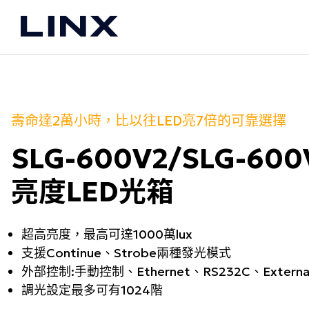
About
關於我們
公司介紹
品牌合作夥伴
壽命達2萬小時，比以往LED亮7倍的可靠選擇
願景
SLG-600V2/SLG-600
聯絡我們
亮度LED光箱
超高亮度，最高可達1000萬lux
支援Continue、Strobe兩種發光模式
外部控制:手動控制、Ethernet、RS232C、External
調光設定最多可有1024階