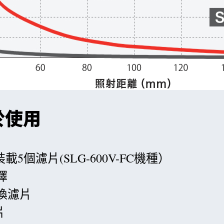
於使用
可裝載5個濾片(SLG-600V-FC機種）
擇
換濾片
片