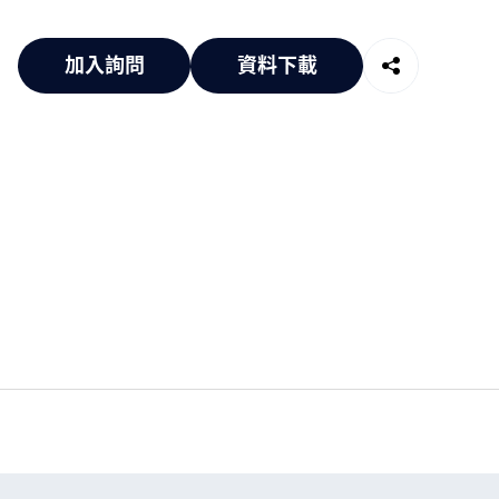
加入詢問
資料下載
Support
知識中心
專業
技術專欄
技術
資料下載
預約
常見問題
租借
申請