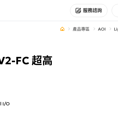
Products
服務諮詢
新聞活動
產品專區
行業應用
產品專區
AOI
L
你正在尋找協助嗎？
產品訊息
AOI
半導體
活動訊息
3D Sensor
印刷電路板
其他訊息
Optical Module
電子製造業
V2-FC 超高
Smart Camera
平板顯示
汽機車製造及周
精密加工業
能源產業
食品製造與加工
 I/O
生醫製藥
其他產業應用