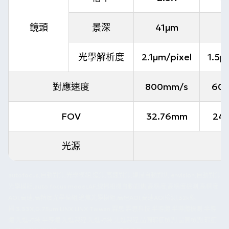
鏡頭
景深
41µm
1
光學解析度
2.1µm/pixel
1.5µ
對應速度
800mm/s
60
FOV
32.76mm
24
光源
autofocus,自動對焦,光學模組,追焦,高速對焦,線掃自動對焦,envision,自動對焦
光學模組,auto focus model,AF,線掃相機自動對焦,高精度,高精度檢測,高精度
AOI,高速,高精度光學模組,追焦光學模組,高速AOI,高速AOI檢測,32k線
掃,3.33X,0.75µm,LINX,LINX Taiwan,霖思,霖思科技,半導體,半導體檢測,半導
體 先進封裝,半導體 先進製程,先進封裝,先進製程,晶圓瑕疵檢測,晶圓檢測,瑕疵