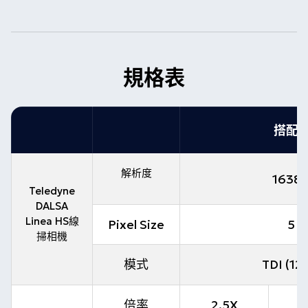
規格表
搭配1
解析度
16384
Teledyne
DALSA
Linea HS線
Pixel Size
5 x
掃相機
模式
TDI (12
倍率
2.5X
3