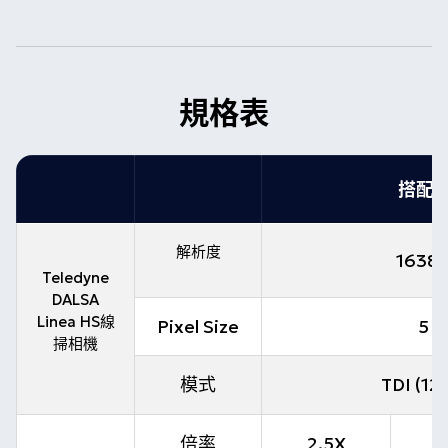
規格表
搭配1
解析度
16384
Teledyne
DALSA
Linea HS線
Pixel Size
5 x
掃相機
模式
TDI (12
倍率
2.5X
3