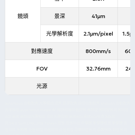
鏡頭
景深
41µm
1
光學解析度
2.1µm/pixel
1.5µ
對應速度
800mm/s
60
FOV
32.76mm
24
光源
autofocus,自動對焦,光學模組,追焦,高速對焦,線掃自動對焦,envision,自動對焦
光學模組,auto focus model,AF,線掃相機自動對焦,高精度,高精度檢測,高精度
AOI,高速,高精度光學模組,追焦光學模組,高速AOI,高速AOI檢測,32k線
掃,5X,0.5µm,LINX,LINX Taiwan,霖思,霖思科技,半導體,半導體檢測,半導體 先
進封裝,半導體 先進製程,先進封裝,先進製程,晶圓瑕疵檢測,晶圓檢測,瑕疵檢測,