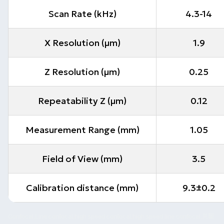
Scan Rate (kHz)
4.3-14
X Resolution (μm)
1.9
Z Resolution (μm)
0.25
Repeatability Z (μm)
0.12
Measurement Range (mm)
1.05
Field of View (mm)
3.5
Calibration distance (mm)
9.3±0.2
Confocal,Line confocal,high speed confocal,high speed line confocal,共軛