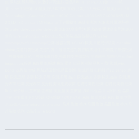
焦,線共焦,線共軛焦,快速線共軛焦,快速線共焦,3D scan,3D掃描,inline檢
測,inline 3D檢測,3D量測,線共焦掃描,3D線共焦,3D共軛焦,3D量測,LMI,LMI
Technologies,Gocator,Gocator 4000,Gocator 4000系列,G4000系列,LMI
3D,LMI 3D sensor,LMI Gocator,半導體檢測,高精度檢測,PCB檢測,電路板檢
測,wafer defect,wafer defect檢測,BGA高度量測,錫球高度,錫球高度量測,BGA
量測,wire bonding,wire bond,IC晶片破裂,晶圓破裂檢測,wafer
warpage,wafer warpage檢測,機器視覺,AOI,AOI檢測,自動光學檢測,machine
vision,先進封裝檢測,先進封裝,半導體先進封裝,關鍵零組件,半導體,半導體檢測,
半導體先進製程,半導體先進封裝,先進封裝,先進製程,晶圓翹曲,晶圓翹曲,defect
inspection,錫球 高度量測,錫球 高度 量測,IC晶片引腳,晶片 引腳 檢測,wire
bonding,焊點,金線 焊點,晶圓刮傷,晶圓 刮傷 檢測,同軸光,同軸光3D sensor,透
明 檢測,透明 多層 檢測,多層 檢測,多層 晶片 檢測,晶圓 多層 檢測,晶圓 檢測,反
光表面 檢測,反光表面,反光待測物,透明表面,透明待測物 檢測,透明 待測物 檢測,
鏡面,光滑鏡面,塗佈量,塗佈量 測量,量測 塗佈量,切割凹槽,晶圓 切割凹槽,晶圓
切割凹槽 量測,BGA錫球,BGA錫球 凸塊,GoPxL,高度 檢測,錫球 高度 檢測,次微
米,亞微米,sub-micron,sub micron,晶片 裂紋 檢測,晶圓 裂紋,晶圓裂紋 檢測,晶
片裂紋 檢測,IC晶片,wire bond