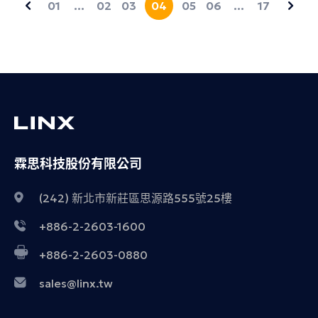
01
…
02
03
04
05
06
…
17
檔案格式滿足了各種需求，確保模型在不同平台間有效
交流。在這麼多格式中，哪些是比較常見的格式、哪些
是機器視覺最常會用到的資料格式呢？
霖思科技股份有限公司
(242) 新北市新莊區思源路555號25樓
+886-2-2603-1600
+886-2-2603-0880
sales@linx.tw