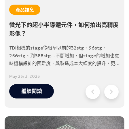
產品訊息
微光下的超小半導體元件，如何拍出高精度
影像？
TDI相機的stage從很早以前的32stg、96stg、
256stg、到388stg…不斷增加，但stage的增加也意
味機構設計的困難度、與製造成本大幅度的提升，更重
要的是，客服工程師調機的能力也必須跟著加強。筆者
May 23rd, 2025
初入機器視覺行業，第一台玩的就是TDI相機，至今玩
了TDI相機將近二十個年頭，深感增加stage來提升相
繼續閱讀
機的感光能力是一個雙面刃；高stage只適合使用在少
數的特殊應用。因此對於DALSA現在的TDI相機從上一
代的256stg改成128stg，並改以BSI感光元件維持感
光能力的更新深表肯定！