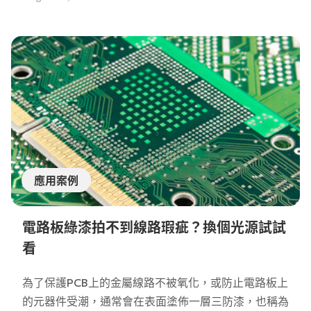
家永遠傾向「快，還要更快」。算法的優化就成為了軟
體提速的一大關鍵。有不少客戶會詢問我們，到底哪款
AI軟體最快？為解答大家的疑惑，LINX團隊測評了市
面上幾款常見的AI軟體，來看看結果如何吧。
應用案例
電路板綠漆拍不到線路瑕疵？換個光源試試
看
為了保護PCB上的金屬線路不被氧化，或防止電路板上
的元器件受潮，通常會在表面塗佈一層三防漆，也稱為