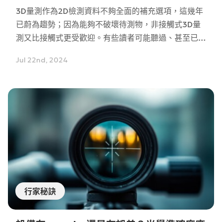
3D量測作為2D檢測資料不夠全面的補充選項，這幾年
已蔚為趨勢；因為能夠不破壞待測物，非接觸式3D量
測又比接觸式更受歡迎。有些讀者可能聽過、甚至已經
使用過非接觸式3D量測的部分技術，比如常見的白光
Jul 22nd, 2024
干涉（White Light Interferometry, WLI）、共焦顯
微鏡（Confocal Microscopy）、光學相干斷層掃描
（Optical Coherence Tomography, OCT）、雷射
三角測量（Laser Triangulation）、結構光掃描
（Structured Light Scanning）、紅外熱成像
（Infrared Thermography）、飛行時間測距（Time
of Flight, TOF）等等。在眾多技術中，該如何因應場
景和各個技術的優勢，選擇出最適合當下應用的量測法
呢？我們將持續探討幾種非接觸式3D常見的技術，讓
您能夠掌握判斷的基本原則。
行家秘訣