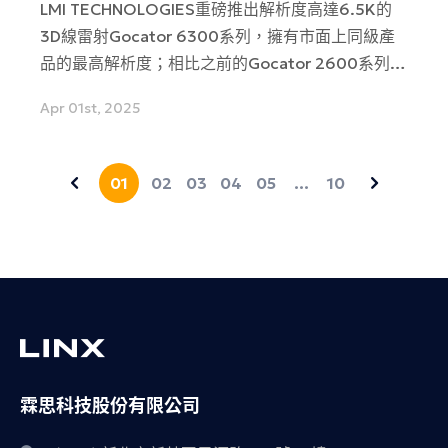
LMI TECHNOLOGIES重磅推出解析度高達6.5K的
3D線雷射Gocator 6300系列，擁有市面上同級產
品的最高解析度；相比之前的Gocator 2600系列，
解析度也有1.5倍的大幅提昇。除了6.5k超高解析度
Apr 01st, 2025
之外，它還擁有2.1µm超精細X解析度等特色，可以
精準量測細微的凹凸結構。
01
02
03
04
05
…
10
霖思科技股份有限公司