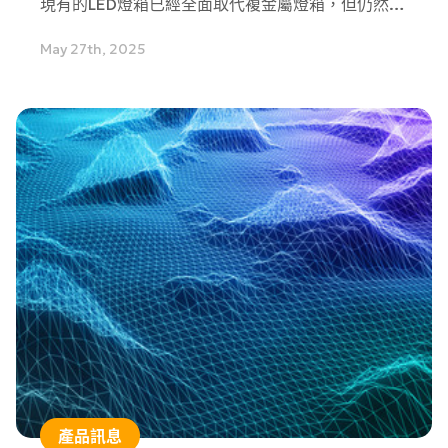
現有的LED燈箱已經全面取代複金屬燈箱，但仍然難
以替代氙氣燈的超高速閃頻應用。然而，氙氣燈的不
May 27th, 2025
穩定性一直是AOI設備商的痛點，因此超高亮度（比
傳統LED燈箱亮11倍)、超快反應時間(1μs)的雷射燈
箱產品開始進入了AOI設備商的視野。
產品訊息