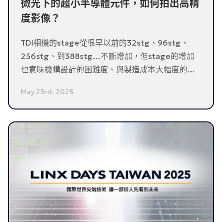
微光下的超小半導體元件，如何拍出高精
度影像？
TDI相機的stage從很早以前的32stg、96stg、
256stg、到388stg…不斷增加，但stage的增加
也意味機構設計的困難度、與製造成本大幅度的提
升，更重要的是，客服工程師調機的能力也必須跟
May 23rd, 2025
著加強。筆者初入機器視覺行業，第一台玩的就是
TDI相機，至今玩了TDI相機將近二十個年頭，深感
增加stage來提升相機的感光能力是一個雙面刃；高
stage只適合使用在少數的特殊應用。因此對於
DALSA現在的TDI相機從上一代的256stg改成
128stg，並改以BSI感光元件維持感光能力的更新深
表肯定！