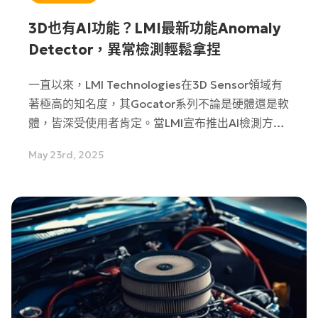
3D也有AI功能？LMI最新功能Anomaly
Detector，異常檢測輕鬆拿捏
一直以來，LMI Technologies在3D Sensor領域有
著極高的知名度，其Gocator系列不論是硬體還是軟
體，皆深受使用者肯定。當LMI宣布推出AI檢測方案
時，或許會讓人感到意外，但早在2021年，LMI就已
May 23rd, 2025
看見AI應用的潛力，並收購了位於美國波士頓、專注
於AI與IIoT/5G技術的檢測公司FringeAI。為什麼3D
需要AI檢測？LMI的AI異常偵測功能，和其他家AI有
什麼不同？本文除介紹LMI的3D AI工具之外，也準
備了2個實拍案例，讓您輕鬆拿捏3D檢測難點。