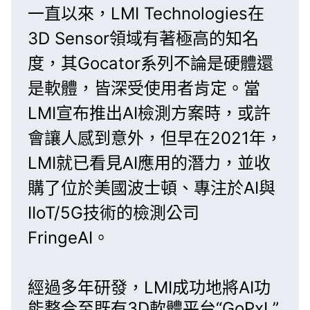
一直以來，LMI Technologies在
3D Sensor
領域有著極高的知名
度，其
Gocator系列
不論是硬體還
是軟體，皆深受使用者肯定。當
LMI宣布推出AI檢測方案時，或許
會讓人感到意外，但早在2021年，
LMI就已看見AI應用的潛力，並收
購了位於美國波士頓、專注於AI與
IIoT/5G技術的檢測公司
FringeAI。
經過多年研發，LMI成功地將AI功
能整合至
既有3D軟體平台“GoPxL”