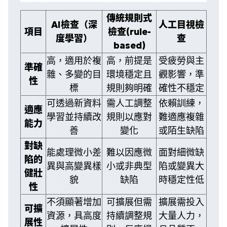
傳統規則式
AI檢查（深
人工目視檢
項目
檢查(rule-
度學習）
查
based)
高，適用於複
高，前提是
受疲勞與主
準確
雜、多變的目
環境穩定且
觀影響，準
性
標
規則夠明確
確性不穩定
可透過新資料
需人工調整
依賴訓練，
適應
學習並持續改
規則以應對
難適應複雜
能力
善
變化
或陌生缺陷
對缺
能處理微小差
難以因應微
面對細微缺
陷的
異與高變異樣
小或非典型
陷或變異大
健壯
貌
缺陷
時穩定性低
性
可
不須顯著增加
擴展但需
擴展需投入
可擴
資源，具高度
持續調整規
大量人力，
展性