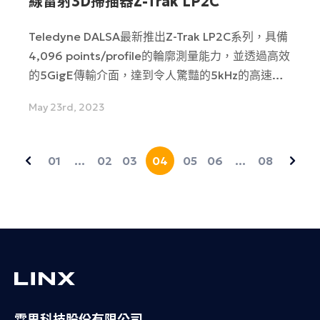
線雷射3D掃描器Z-Trak LP2C
Teledyne DALSA最新推出Z-Trak LP2C系列，具備
4,096 points/profile的輪廓測量能力，並透過高效
的5GigE傳輸介面，達到令人驚豔的5kHz的高速掃
描，此外，還提供易於使用的軟體，輕鬆獲取高重複
May 23rd, 2023
性且精準的3D測量和檢查結果，無論細節或整體都
毫不妥協。來看看它有哪些最新功能吧！
01
…
02
03
04
05
06
…
08
霖思科技股份有限公司