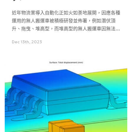
近年物流業導入自動化正如火如荼地展開，因應各種
運用的無人搬運車被積極研發並佈署，例如潛伏頂
升、拖曳、堆高型，而堆高型的無人搬運車因無法支
援室外運行，及功能不完備尚無法取代真人駕駛，因
Dec 13th, 2023
此進展最為緩慢。由Navitec Systems推出的無人車
導航軟體Navitrol，能夠輕鬆克服上述無人堆高機的
挑戰。