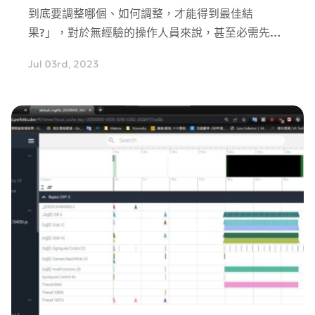
到底要調整哪個、如何調整，才能得到最佳結
果?」，對於無經驗的操作人員來說，甚至必需先研
究每項參數代表的意義，才能開始進入參數的設定。
Jul 03rd, 2023
有什麼方法可以節省操作人員的學習成本及操作時間
呢？本篇將介紹自動訓練(Auto-train)這個好用功
能。