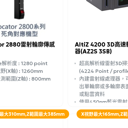
詢問
詳細資訊
加入詢問
tor 2880雷射輪廓傳感
AltiZ 4200 3D
器(AZ2S 3SB)
le解析度 : 1280 point
超高解析線雷射3D掃
(X軸) : 1260mm
(4224 Point / profil
範圍(Z軸) : 800mm
內建雷射線處理器，
出單輪廓或多輪廓表
或點雲資料
使用450nm藍光雷
最大310mm,Z範圍最大385mm
X視野最大165mm,Z