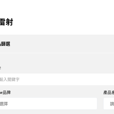
Member
雷射
服務
加入我們
會員專區
支援
企業文化
會員註冊
品篩選
諮詢
職涯發展
會員登入
免費測試機
環境福利
資料修改
示範教學
招募流程
忘記密碼
字
or品牌
產品