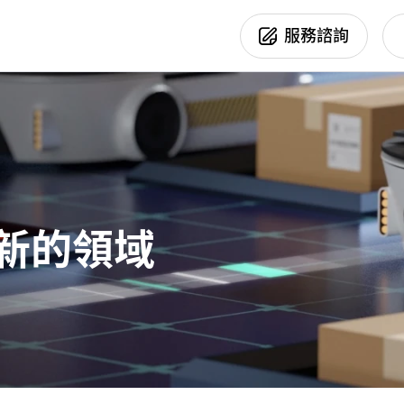
Products
服務諮詢
新聞活動
產品專區
行業應用
你正在尋找協助嗎？
產品訊息
AOI
半導體
活動訊息
3D Sensor
印刷電路板
其他訊息
Optical Module
電子製造業
Smart Camera
平板顯示
新的領域
汽機車製造及周
精密加工業
能源產業
食品製造與加工
生醫製藥
其他產業應用