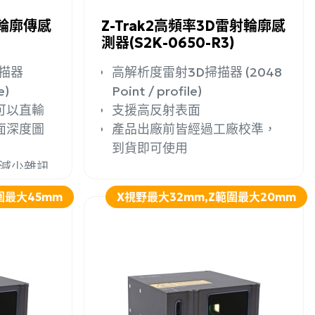
高速輪廓傳感
Z-Trak2高頻率3D雷射輪廓感
測器(S2K-0650-R3)
描器
高解析度雷射3D掃描器 (2048
e)
Point / profile)
可以直輸
支援高反射表面
面深度圖
產品出廠前皆經過工廠校準，
到貨即可使用
射減少雜訊
圍最大45mm
X視野最大32mm,Z範圍最大20mm