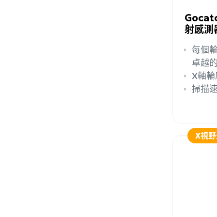
Gocat
射感測
每個輪
卓越
X軸輪
掃描速
X視野