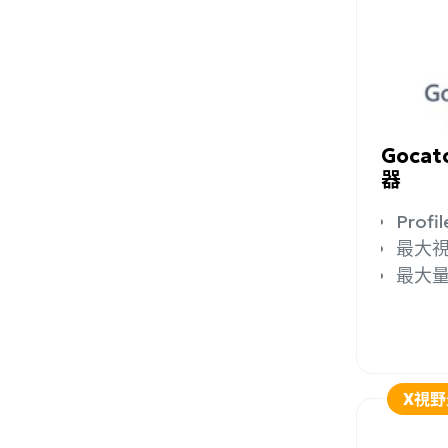
加入
Goca
器
Profi
最大視野
最大量測
X視野