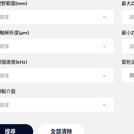
野範圍(mm)
最大Z
選擇
請
軸解析度(μm)
最小Z
選擇
請
描速度(kHz)
雷射
選擇
傳輸介面
選擇
搜尋
全部清除