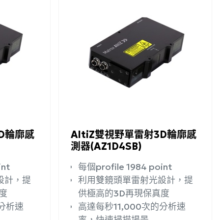
詳細資訊
加入詢問
詳細資訊
3D輪廓感
AltiZ雙視野單雷射3D輪廓感
測器(AZ1D4SB)
int
每個profile 1984 point
設計，提
利用雙鏡頭單雷射光設計，提
度
供極高的3D再現保真度
的分析速
高達每秒11,000次的分析速
率，快速掃描場景