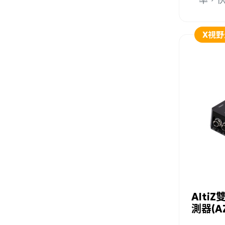
X視野
加入
Alti
測器(AZ