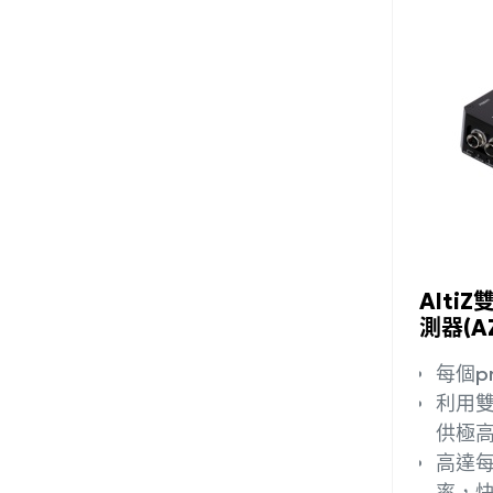
加入
Alti
測器(AZ
每個pro
利用
供極高
高達每
率，