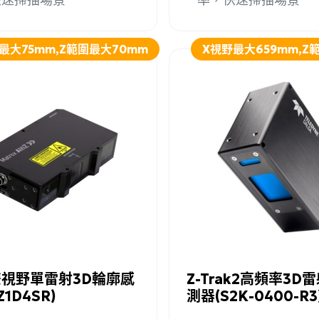
最大75mm,Z範圍最大70mm
X視野最大659mm,Z
詢問
詳細資訊
加入詢問
Z雙視野單雷射3D輪廓感
Z-Trak2高頻率3D
1D4SR)
測器(S2K-0400-R3