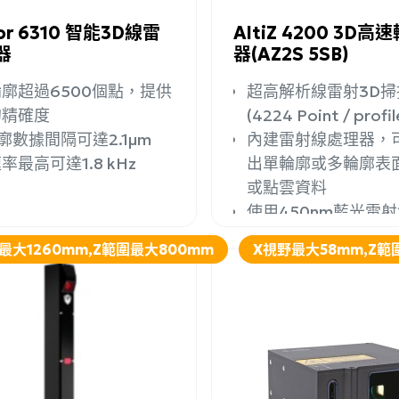
or 6310 智能3D線雷
AltiZ 4200 3D
器
器(AZ2S 5SB)
廓超過6500個點，提供
超高解析線雷射3D掃
的精確度
(4224 Point / profil
廓數據間隔可達2.1µm
內建雷射線處理器，
率最高可達1.8 kHz
出單輪廓或多輪廓表
或點雲資料
使用450nm藍光雷
最大1260mm,Z範圍最大800mm
X視野最大58mm,Z範