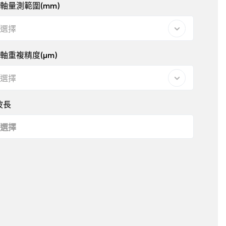
軸量測範圍(mm)
選擇
軸重複精度(μm)
選擇
波長