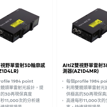
詢問
詳細資訊
加入詢問
Z雙視野單雷射3D輪廓感
AltiZ雙視野單雷射
1D4LR)
測器(AZ1D4MR)
file 1984 point
每個profile 1984 po
雙鏡頭單雷射光設計，提
利用雙鏡頭單雷射光
的3D再現保真度
供極高的3D再現保真
秒11,000次的分析速
高達每秒11,000次
快速掃描場景
率，快速掃描場景