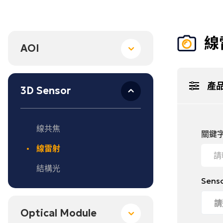
Support
線
AOI
知識中心
專業
技術專欄
技術
產
3D Sensor
資料下載
預約
常見問題
租借
線共焦
申請
關鍵
線雷射
結構光
Sens
Optical Module