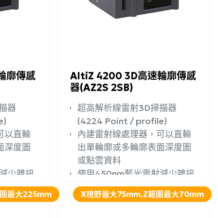
詳細資訊
加入詢問
詳細資訊
高速輪廓傳感
AltiZ 4200 3D高速輪廓傳感
器(AZ2S 2SB)
描器
超高解析線雷射3D掃描器
e)
(4224 Point / profile)
可以直輸
內建雷射線處理器，可以直輸
面深度圖
出單輪廓或多輪廓表面深度圖
或點雲資料
射減少雜訊
使用450nm藍光雷射減少雜訊
範圍最大225mm
X視野最大75mm,Z範圍最大70mm