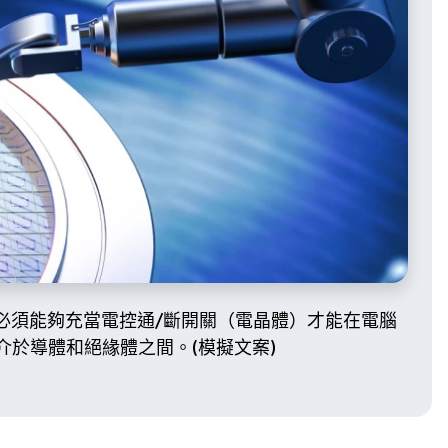
路必須能夠充當電控通/斷開關（電晶體）才能在電腦
於導體和絕緣體之間。(模擬文案)