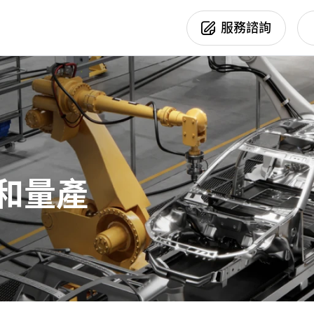
Products
服務諮詢
新聞活動
產品專區
行業應用
你正在尋找協助嗎？
產品訊息
AOI
半導體
活動訊息
3D Sensor
印刷電路板
其他訊息
Optical Module
電子製造業
Smart Camera
平板顯示
和量產
汽機車製造及周
精密加工業
能源產業
食品製造與加工
生醫製藥
其他產業應用